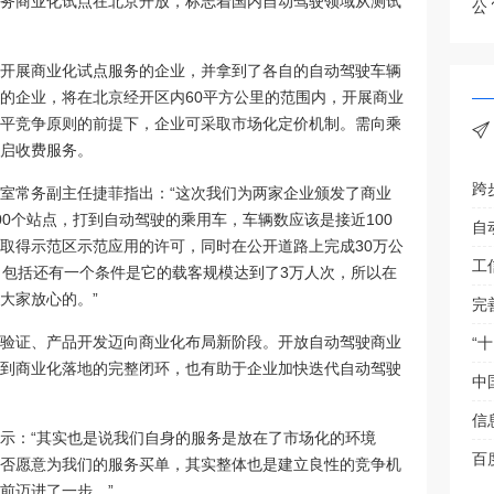
务商业化试点在北京开放，标志着国内自动驾驶领域从测试
公
开展商业化试点服务的企业，并拿到了各自的自动驾驶车辆
的企业，将在北京经开区内60平方公里的范围内，开展商业
平竞争原则的前提下，企业可采取市场化定价机制。需向乘
启收费服务。
跨
室常务副主任捷菲指出：“这次我们为两家企业颁发了商业
0个站点，打到自动驾驶的乘用车，车辆数应该是接近100
自
取得示范区示范应用的许可，同时在公开道路上完成30万公
。包括还有一个条件是它的载客规模达到了3万人次，所以在
大家放心的。”
完
验证、产品开发迈向商业化布局新阶段。开放自动驾驶商业
“
到商业化落地的完整闭环，也有助于企业加快迭代自动驾驶
中
信
示：“其实也是说我们自身的服务是放在了市场化的环境
百
否愿意为我们的服务买单，其实整体也是建立良性的竞争机
前迈进了一步。”