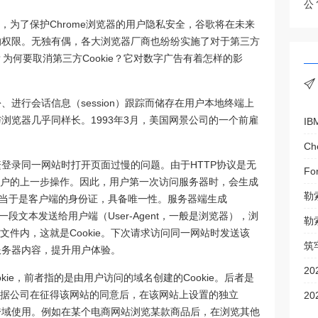
公
，为了保护Chrome浏览器的用户隐私安全，谷歌将在未来
据的权限。无独有偶，各大浏览器厂商也纷纷实施了对于第三方
ie？为何要取消第三方Cookie？它对数字广告有着怎样的影
份、进行会话信息（session）跟踪而储存在用户本地终端上
与浏览器几乎同样长。1993年3月，美国网景公司的一个前雇
IB
频繁登录同一网站时打开页面过慢的问题。由于HTTP协议是无
Fo
户的上一步操作。因此，用户第一次访问服务器时，会生成
勒
息，相当于是客户端的身份证，具备唯一性。服务器端生成
成一段文本发送给用户端（User-Agent，一般是浏览器），浏
勒
件内，这就是Cookie。下次请求访问同一网站时发送该
筑
该服务器内容，提升用户体验。
20
Cookie，前者指的是由用户访问的域名创建的Cookie。后者是
据公司在征得该网站的同意后，在该网站上设置的独立
2
的跨域使用。例如在某个电商网站浏览某款商品后，在浏览其他