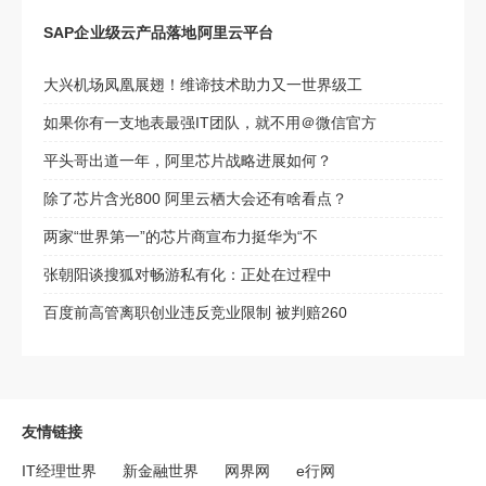
SAP企业级云产品落地阿里云平台
大兴机场凤凰展翅！维谛技术助力又一世界级工
如果你有一支地表最强IT团队，就不用＠微信官方
平头哥出道一年，阿里芯片战略进展如何？
除了芯片含光800 阿里云栖大会还有啥看点？
两家“世界第一”的芯片商宣布力挺华为“不
张朝阳谈搜狐对畅游私有化：正处在过程中
百度前高管离职创业违反竞业限制 被判赔260
友情链接
IT经理世界
新金融世界
网界网
e行网