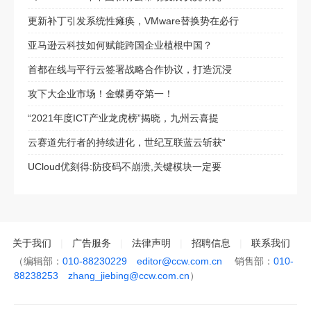
更新补丁引发系统性瘫痪，VMware替换势在必行
亚马逊云科技如何赋能跨国企业植根中国？
首都在线与平行云签署战略合作协议，打造沉浸
攻下大企业市场！金蝶勇夺第一！
“2021年度ICT产业龙虎榜”揭晓，九州云喜提
云赛道先行者的持续进化，世纪互联蓝云斩获“
UCloud优刻得:防疫码不崩溃,关键模块一定要
关于我们
|
广告服务
|
法律声明
|
招聘信息
|
联系我们
（编辑部：
010-88230229
editor@ccw.com.cn
销售部：
010-
88238253
zhang_jiebing@ccw.com.cn
）