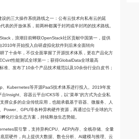
建设的三大操作系统路线之一：公有云技术向私有云的延
S为代表的开放体系，前两种都属于封闭或半封闭的技术路线。
tack，浪潮目前蝉联OpenStack社区贡献中国第一，提供
。自2010年开始投入自研虚拟化软件到后来全面转向
线上深耕了十余年，不仅全面掌握了开源技术体系，更在产品化方
Cvirt性能测试全球第一；获得GlobalData全球最高
技术标准、发布了10余个产品技术规范以及10余份行业白皮书；
op、Kubernetes等开源PaaS技术体系进行投入。2019年发
nsight、容器云平台ICKS等，以“菜单”的方式为企业私
支撑众多的企业传统应用，也能承载基于容器、微服务、人
、Power、GPU等各种异构硬件资源，再通过位于全球的六
同创新和孵化行业生态方案，持续释放生态势能。
bernetes双引擎，支持异构CPU、AEP内存、全栈存储、全量
列底层硬件，向上提供大数据、数仓分析、AI建模与推理、云