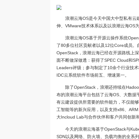
浪潮云海OS是今天中国大中型私有云
伸、VMware技术体系以及以浪潮云海O
浪潮云海OS基于开源云操作系统OpenS
了80多位社区贡献者以及12位Core成员
OpenStack，浪潮云海已经在开源路
面不断做深做透：获得了SPEC Cloud和SPE
Leaders评级；参与制定了10余个行业
IDC云系统软件市场前五、增速第一。
除了OpenStack，浪潮还持续在Hado
布的浪潮云海平台包括了云海OS、大数据平台I
有云建设提供所需要的软件能力，不仅能够
工智能等的新兴应用，以及支持x86、ARM
大Incloud Lab与合作伙伴和客户共
今天的浪潮云海基于OpenStack与Ku
SDN以及网络、防火墙、负载均衡的全系