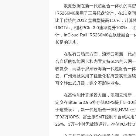
浪潮数据在新一代超融合一体机的高密度、
IR5266M6采用了三层托盘设计，在2
比于传统的2U12 盘机型提高116%；计算
16GT/s，相比PCIe 3.0速率提升1
计，InCloud Rail IR5266M6
长足的进步。
在私有云场景方面，浪潮云海新一代超融合一
合自研的智能网卡和内置支持SDN的云网
较复杂，而基于浪潮云海新一代超融合一体
云。广州港就采用了轻量化私有云实现连续两
可全静默式升级，完全不影响业务。
在高性能计算场景方面，浪潮云海新一
定义存储SmartOne将存储IOPS提升5~
于这些设计，新一代超融合一体机NVMe三节
了92万IOPS。富士康SMT控制平台就
25%、3万+小时无故障运行、存储I/O对比