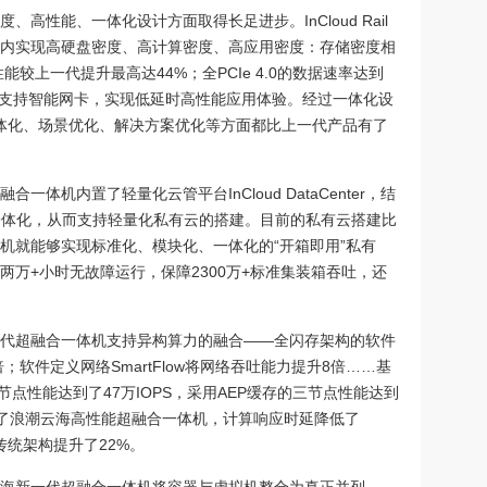
高性能、一体化设计方面取得长足进步。InCloud Rail
U空间内实现高硬盘密度、高计算密度、高应用密度：存储密度相
性能较上一代提升最高达44%；全PCIe 4.0的数据速率达到
00%，可支持智能网卡，实现低延时高性能应用体验。经过一体化设
在软硬融合一体化、场景优化、解决方案优化等方面都比上一代产品有了
体机内置了轻量化云管平台InCloud DataCenter，结
一体化，从而支持轻量化私有云的搭建。目前的私有云搭建比
机就能够实现标准化、模块化、一体化的“开箱即用”私有
万+小时无故障运行，保障2300万+标准集装箱吞吐，还
代超融合一体机支持异构算力的融合——全闪存架构的软件
10倍；软件定义网络SmartFlow将网络吞吐能力提升8倍……基
点性能达到了47万IOPS，采用AEP缓存的三节点性能达到
采用了浪潮云海高性能超融合一体机，计算响应时延降低了
传统架构提升了22%。