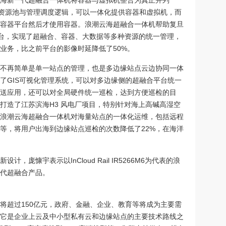
海新一代超融合一体机将容器与虚拟机整合为真正并列
的资源池与管理调度逻辑，可以一体化提供容器和虚拟机，而
容器平台然后才使用容器。浪潮云海超融合一体机帮助复旦
平台，实现了超融合、容器、大数据等多种资源的统一管理，
业务，比之前平台的影像时延降低了50%。
不再简单是单一站点的管理，也是多边缘站点云边协同一体
了GIS可视化管理系统，可以对多边缘侧的超融合平台统一
送应用，还可以对全局硬件统一巡检，达到方便巡检的目
打造了江苏滨海H3 风电厂项目，特别针对海上高碱高湿空
浪潮云海超融合一体机对海量站点的一体化运维，包括远程
等，将用户出海到边缘站点巡检的次数降低了22%，在海洋
庞慷宇表示以InCloud Rail IR5266M6为代表的浪
代超融合产品。
市场将超过150亿元，政府、金融、企业、教育等将成为主要需
它是企业上云及中小型私有云和边缘站点的主要技术路线之