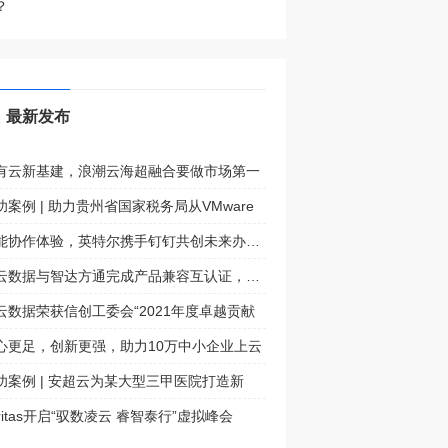
？
最新发布
有云新基建，浪潮云海超融合要做市场第一
功案例 | 助力贵州省国家税务局从VMware
赋能协作体验，英特尔携手钉钉共创未来办公之
华云数据与智达方通完成产品兼容互认证，携手
云数据荣获信创工委会“2021年度卓越贡献
心更足，创新更强，助力10万中小企业上云
功案例 | 安超云为某大型三甲医院打造新
eritas开启“驭数凌云 睿智泰行”虚拟峰会