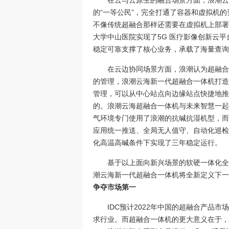
在云与云原生的融合场景方面，浪潮云
的“一等公民”，完全打通了容器和虚拟机
不像传统超融合那样还需要在虚拟机上部署
大学中山医院实现了5G 医疗影像创新云
稳定可靠支撑了核心业务，承载了海量查询
在云边协同场景方面，浪潮认为超融合
的管理，浪潮云海新一代超融合一体机打造
管理，可以从中心站点向边缘站点快捷地推
的。浪潮云海超融合一体机与未来智慧一起
气环境专门使用了浪潮的抗碱抗湿机型，而
应用统一推送、全局无人值守、自动化巡检
化高温高碱条件下实现了三年稳定运行。
基于以上面向新兴场景的软硬一体化全新设计，
潮云海新一代超融合一体机将全新定义下一
争夺市场第一
IDC预计2022年中国的超融合产品
求行业。而超融合一体机的更大意义在于，