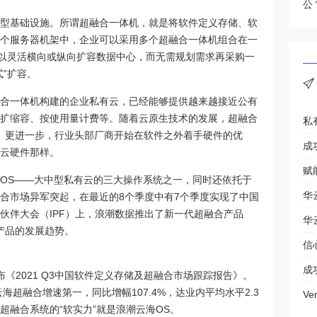
公
型基础设施。所谓超融合一体机，就是将软件定义存储、软
个服务器机架中，企业可以采用多个超融合一体机组合在一
可以灵活横向或纵向扩容数据中心，而无需规划需求再采购一
”扩容。
合一体机构建的企业私有云，已经能够提供越来越接近公有
扩缩容、按使用量计费等。随着云原生技术的发展，超融合
私
aS。更进一步，行业头部厂商开始在软件之外着手硬件的优
成
云硬件那样。
OS——大中型私有云的三大操作系统之一，同时还依托于
合市场异军突起，在最近的8个季度中有7个季度实现了中国
合作伙伴大会（IPF）上，浪潮数据推出了新一代超融合产品
华
超融合产品的发展趋势。
信
成
发布《2021 Q3中国软件定义存储及超融合市场跟踪报告》。
海超融合增速第一，同比增幅107.4%，达业内平均水平2.3
V
超融合系统的“软实力”就是浪潮云海OS。