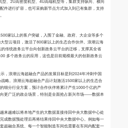
机型、2U高密度机型、4U高端机型等，集群支持纵向、横向
配件进行扩容，也可采购新节点方式加入到已有集群，支持
。
了1500家以上的客户突破，入围了金融、政府、大企业等多个
的大型云项目，激活了800家以上的生态合作伙伴。浪潮云海
节点的传统政务云平台向创新政务云平台的迁移，支撑其全省
的 100 多个政务云的应用，这也是目前规模最大的创新政务云
上表示，浪潮云海超融合产品的发展目标是到2024年冲刺中国
心战略。浪潮云海超融合产品计划激活1500家以上的生态合
上的细分行业方案，预计合作伙伴将累计产生1000个亿的产
向更广泛的政企场景，特别是全面抢占新兴市场——数据本
越来越难以将本地产生的大数据直接传回中央大数据中心处
完成数据预处理后再将结果传回中央大数据中心。例如每一
套超融合系统、每一个智能制造车间也需要在车间内配套一