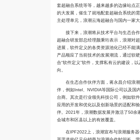
套超融合系统等等，越来越多的边缘站点正
的大发展，催生了就地配套超融合系统的需
主处理单元，浪潮云海超融合与国内一家大
接下来，浪潮将从技术平台与生态合作
超融合研发部总经理颜秉珩表示，浪潮对超
进展，软件定义的各类资源池化已经不能满
产品顺应了当前技术的发展潮流，通过软硬
合“软件定义”软件，支撑私有云的建设，
向。
在生态合作伙伴方面，蒋永昌介绍浪潮
伴，例如Intel、NVIDIA等国际公司以
台商。其次是行业领先科技公司，例如软件
应用的开发和优化以及创新场景的适配和验
伴。2021年，浪潮数据发展并激活了50余
会城市和区县以上的有效覆盖。
在IPF2022上，浪潮宣布与浪潮服
器渠道的亿元分销商与浪潮合作时间长，营