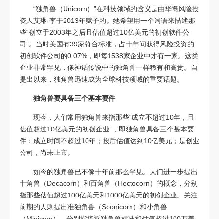
“独角兽（Unicorn）”在科技领域的含义是由华裔风险投
资人艾琳·李于2013年赋予的。她希望用一个词语来描述那
些“创立于2003年之后且估值超过10亿美元的初创软件公
司”。当时美国有39家符合标准，占十年间获得风险投资的
初创软件公司的0.07%，即每1538家企业中才有一家。这类
企业非常罕见，像神话传说中的独角兽一样稀有和高贵。自
提出以来，独角兽迅速成为全球科技领域的重要话题。
独角兽要具备三个基本要件
现今，人们常用独角兽来指那些“成立不超过10年，且
估值超过10亿美元的初创企业”，即独角兽具备三个基本要
件：成立时间不超过10年；投后估值达到10亿美元；是创业
公司，尚未上市。
如今的独角兽已不像十年前那么罕见。人们进一步提出
十角兽（Decacorn）和百角兽（Hectocorn）的概念，分别
指那些估值超过100亿美元和1000亿美元的初创企业。关注
前期的人则提出准独角兽（Soonicorn）和小角兽
（Minicorn），分别指接近独角兽标准和估值超过100万美