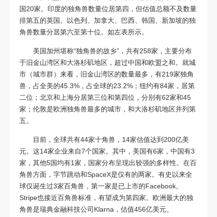
国20家。印度的独角兽数量位居第四，但估值总额不及数量
排第五的英国。以色列、加拿大、巴西、韩国、新加坡的独
角兽数量分居第六至第十位。如左表所示。
美国加州堪称“独角兽的故乡”，共有258家，主要分布
于旧金山湾区和大洛杉矶地区，超过中国和欧盟之和。就城
市（城市群）来看，旧金山湾区的数量最多，有219家独角
兽，占全美的45.3%，占全球的23.2%；纽约有84家，居第
二位；北京和上海分居第三位和第四位，分别有62家和45
家；伦敦是欧洲独角兽最多的城市，和大洛杉矶地区并列第
五。
目前，全球共有44家十角兽，14家估值达到200亿美
元。这14家企业来自7个国家。其中，美国有6家，中国有3
家，其他5国均有1家，国家分布呈现出较强的多样性。在百
角兽方面，字节跳动和SpaceX是仅有的两家。有史以来全
球仅诞生过3家百角兽，第一家是已上市的Facebook。
Stripe也接近百角兽标准，有望成为第四家。欧洲最大的独
角兽是瑞典金融科技公司Klarna，估值456亿美元。