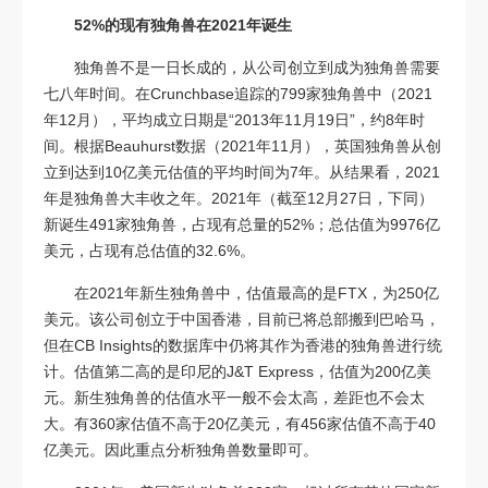
52%的现有独角兽在2021年诞生
独角兽不是一日长成的，从公司创立到成为独角兽需要
七八年时间。在Crunchbase追踪的799家独角兽中（2021
年12月），平均成立日期是“2013年11月19日”，约8年时
间。根据Beauhurst数据（2021年11月），英国独角兽从创
立到达到10亿美元估值的平均时间为7年。从结果看，2021
年是独角兽大丰收之年。2021年（截至12月27日，下同）
新诞生491家独角兽，占现有总量的52%；总估值为9976亿
美元，占现有总估值的32.6%。
在2021年新生独角兽中，估值最高的是FTX，为250亿
美元。该公司创立于中国香港，目前已将总部搬到巴哈马，
但在CB Insights的数据库中仍将其作为香港的独角兽进行统
计。估值第二高的是印尼的J&T Express，估值为200亿美
元。新生独角兽的估值水平一般不会太高，差距也不会太
大。有360家估值不高于20亿美元，有456家估值不高于40
亿美元。因此重点分析独角兽数量即可。