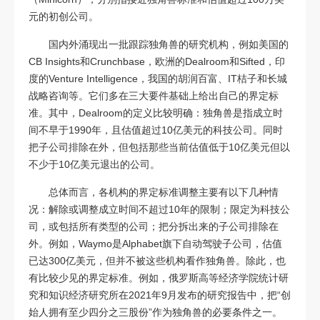
元的初创公司。
国内外涌现出一批跟踪独角兽的研究机构，例如美国的
CB Insights和Crunchbase，欧洲的Dealroom和Sifted，印
度的Venture Intelligence，我国的胡润百富、IT桔子和长城
战略咨询等。它们多在三大要件基础上给出自己的界定标
准。其中，Dealroom的定义比较明确：独角兽是指成立时
间不早于1990年，且估值超过10亿美元的科技公司。同时
把子公司排除在外，但包括那些当前估值低于10亿美元但以
不少于10亿美元退出的公司。
总体而言，各机构的界定标准调整主要有以下几种情
况：解除或调整成立时间不超过10年的限制；限定为科技公
司，或包括所有类型的公司；把分拆出来的子公司排除在
外。例如，Waymo是Alphabet旗下自动驾驶子公司，估值
已达300亿美元，但并不被这些机构看作独角兽。除此，也
有比较少见的界定标准。例如，俄罗斯高等经济学院统计研
究和知识经济研究所在2021年9月发布的研究报告中，把“创
始人拥有至少四分之三股份”作为独角兽的必要条件之一。