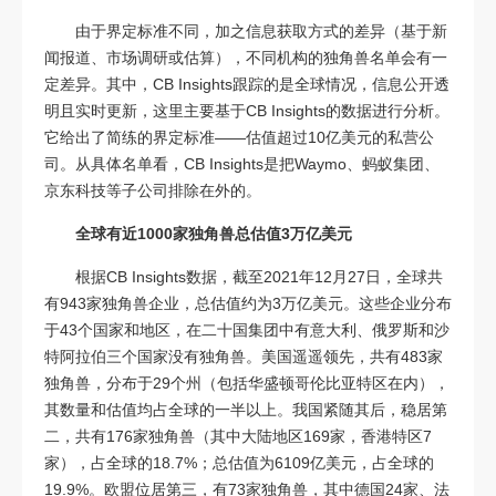
由于界定标准不同，加之信息获取方式的差异（基于新
闻报道、市场调研或估算），不同机构的独角兽名单会有一
定差异。其中，CB Insights跟踪的是全球情况，信息公开透
明且实时更新，这里主要基于CB Insights的数据进行分析。
它给出了简练的界定标准——估值超过10亿美元的私营公
司。从具体名单看，CB Insights是把Waymo、蚂蚁集团、
京东科技等子公司排除在外的。
全球有近1000家独角兽总估值3万亿美元
根据CB Insights数据，截至2021年12月27日，全球共
有943家独角兽企业，总估值约为3万亿美元。这些企业分布
于43个国家和地区，在二十国集团中有意大利、俄罗斯和沙
特阿拉伯三个国家没有独角兽。美国遥遥领先，共有483家
独角兽，分布于29个州（包括华盛顿哥伦比亚特区在内），
其数量和估值均占全球的一半以上。我国紧随其后，稳居第
二，共有176家独角兽（其中大陆地区169家，香港特区7
家），占全球的18.7%；总估值为6109亿美元，占全球的
19.9%。欧盟位居第三，有73家独角兽，其中德国24家、法